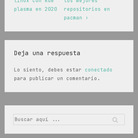
de
entrada
entrada
linux con kde
los mejores
anterior
siguiente
plasma en 2020
repositorios en
entradas
es
es
pacman ›
Deja una respuesta
Lo siento, debes estar
conectado
para publicar un comentario.
Buscar
por: