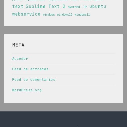
text
Sublime Text 2
ubuntu
systemd
TPM
webservice
windows
windows10
windows11
META
Acceder
Feed de entradas
Feed de comentarios
WordPress.org