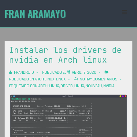
↓
FRAN ARAMAYO
Saltar
MEN
al
contenido
Navegación
principal
principal
Instalar los drivers de
nvidia en Arch linux
FRANDROID
PUBLICADO EL
ABRIL 12, 2020
PUBLICADO EN
ARCH LINUX
,
LINUX
NO HAY COMENTARIOS
ETIQUETADO CON
ARCH-LINUX
,
DRIVER
,
LINUX
,
NOUVEAU
,
NVIDIA