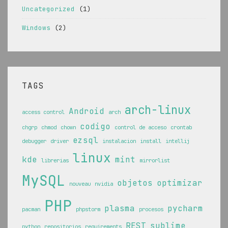
Uncategorized
(1)
Windows
(2)
TAGS
arch-linux
Android
access control
arch
codigo
chgrp
chmod
chown
control de acceso
crontab
ezsql
debugger
driver
instalacion
install
intellij
linux
kde
mint
librerias
mirrorlist
MySQL
objetos
optimizar
nouveau
nvidia
PHP
plasma
pycharm
pacman
phpstorm
procesos
REST
sublime
python
repositorios
requirements