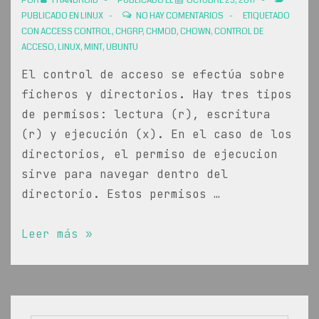
POR
FRANDROID
PUBLICADO EL
OCTUBRE 25, 2017
PUBLICADO EN
LINUX
NO HAY COMENTARIOS
ETIQUETADO
CON
ACCESS CONTROL
,
CHGRP
,
CHMOD
,
CHOWN
,
CONTROL DE
ACCESO
,
LINUX
,
MINT
,
UBUNTU
El control de acceso se efectúa sobre
ficheros y directorios. Hay tres tipos
de permisos: lectura (r), escritura
(r) y ejecución (x). En el caso de los
directorios, el permiso de ejecucion
sirve para navegar dentro del
directorio. Estos permisos …
Apuntes
Leer más »
Linux:
Contol
de
acceso