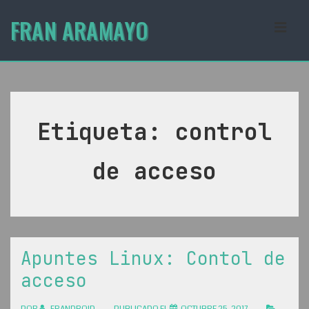
↓
FRAN ARAMAYO
Saltar
MEN
al
contenido
Navegación
principal
principal
Etiqueta:
control
de acceso
Apuntes Linux: Contol de
acceso