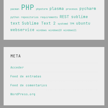
PHP
plasma
pycharm
pacman
phpstorm
procesos
REST
sublime
python
repositorios
requirements
text
Sublime Text 2
ubuntu
systemd
TPM
webservice
windows
windows10
windows11
META
Acceder
Feed de entradas
Feed de comentarios
WordPress.org