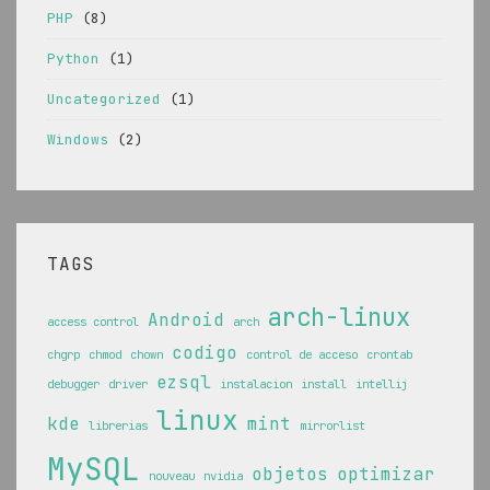
PHP
(8)
Python
(1)
Uncategorized
(1)
Windows
(2)
TAGS
arch-linux
Android
access control
arch
codigo
chgrp
chmod
chown
control de acceso
crontab
ezsql
debugger
driver
instalacion
install
intellij
linux
kde
mint
librerias
mirrorlist
MySQL
objetos
optimizar
nouveau
nvidia