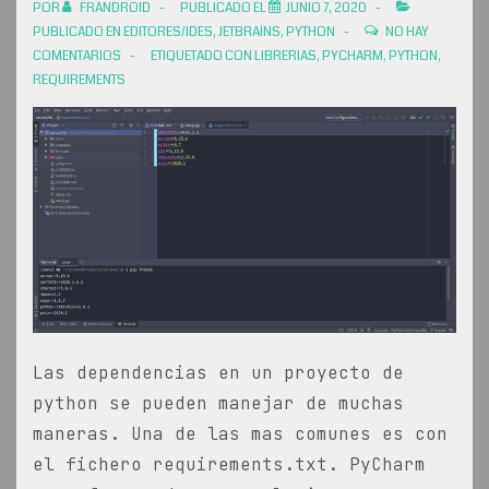
POR
FRANDROID
PUBLICADO EL
JUNIO 7, 2020
PUBLICADO EN
EDITORES/IDES
,
JETBRAINS
,
PYTHON
NO HAY
COMENTARIOS
ETIQUETADO CON
LIBRERIAS
,
PYCHARM
,
PYTHON
,
REQUIREMENTS
Las dependencias en un proyecto de
python se pueden manejar de muchas
maneras. Una de las mas comunes es con
el fichero requirements.txt. PyCharm