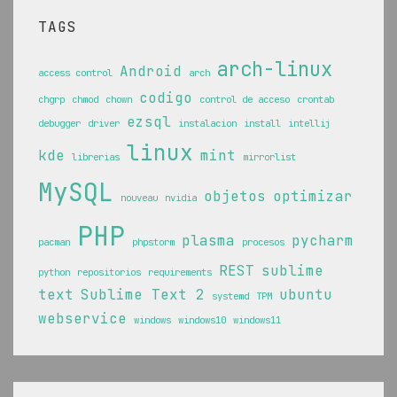
TAGS
arch-linux
Android
access control
arch
codigo
chgrp
chmod
chown
control de acceso
crontab
ezsql
debugger
driver
instalacion
install
intellij
linux
kde
mint
librerias
mirrorlist
MySQL
objetos
optimizar
nouveau
nvidia
PHP
plasma
pycharm
pacman
phpstorm
procesos
REST
sublime
python
repositorios
requirements
text
Sublime Text 2
ubuntu
systemd
TPM
webservice
windows
windows10
windows11