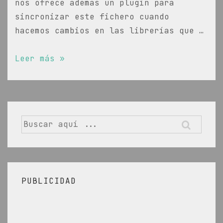
nos ofrece ademas un plugin para
sincronizar este fichero cuando
hacemos cambios en las librerías que …
Como
Leer más »
manejar
las
dependencias
en
Buscar
python
por:
con
requirements.txt
y
PUBLICIDAD
PyCharm