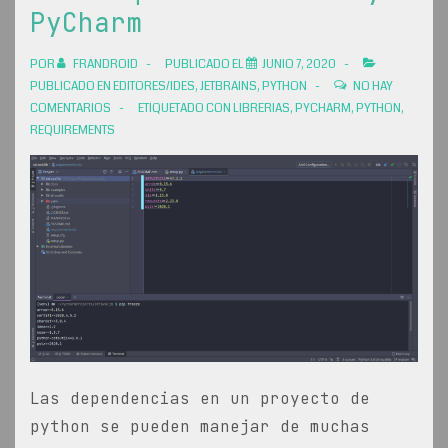
PyCharm
POR
FRANDROID
PUBLICADO EL
JUNIO 7, 2020
PUBLICADO EN
EDITORES/IDES
,
JETBRAINS
,
PYTHON
NO HAY
COMENTARIOS
ETIQUETADO CON
LIBRERIAS
,
PYCHARM
,
PYTHON
,
REQUIREMENTS
Las dependencias en un proyecto de
python se pueden manejar de muchas