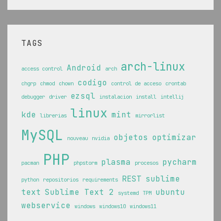
TAGS
arch-linux
Android
access control
arch
codigo
chgrp
chmod
chown
control de acceso
crontab
ezsql
debugger
driver
instalacion
install
intellij
linux
kde
mint
librerias
mirrorlist
MySQL
objetos
optimizar
nouveau
nvidia
PHP
plasma
pycharm
pacman
phpstorm
procesos
REST
sublime
python
repositorios
requirements
text
Sublime Text 2
ubuntu
systemd
TPM
webservice
windows
windows10
windows11