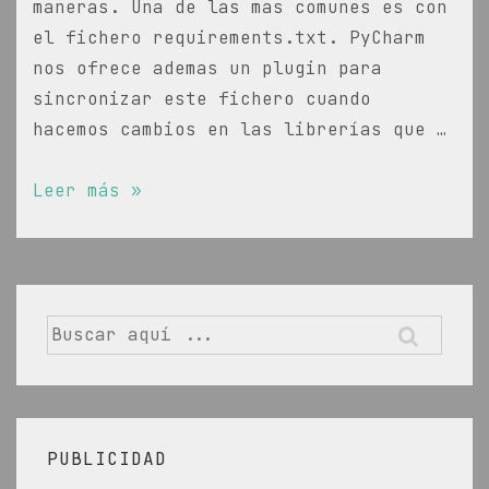
maneras. Una de las mas comunes es con
el fichero requirements.txt. PyCharm
nos ofrece ademas un plugin para
sincronizar este fichero cuando
hacemos cambios en las librerías que …
Como
Leer más »
manejar
las
dependencias
en
Buscar
python
por:
con
requirements.txt
y
PUBLICIDAD
PyCharm