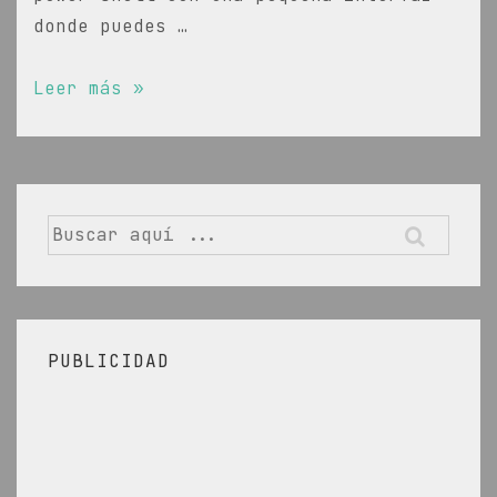
donde puedes …
Como
Leer más »
eliminar
procesos
inútiles
en
Buscar
Windows
por:
PUBLICIDAD