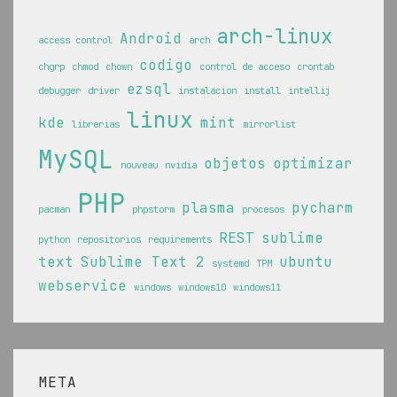
arch-linux
Android
access control
arch
codigo
chgrp
chmod
chown
control de acceso
crontab
ezsql
debugger
driver
instalacion
install
intellij
linux
kde
mint
librerias
mirrorlist
MySQL
objetos
optimizar
nouveau
nvidia
PHP
plasma
pycharm
pacman
phpstorm
procesos
REST
sublime
python
repositorios
requirements
text
Sublime Text 2
ubuntu
systemd
TPM
webservice
windows
windows10
windows11
META