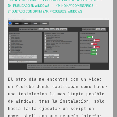
POR
FRANDROID
PUBLICADO EL
NOVIEMBRE 23, 2023
PUBLICADO EN
WINDOWS
NO HAY COMENTARIOS
ETIQUETADO CON
OPTIMIZAR
,
PROCESOS
,
WINDOWS
El otro día me encontré con un video
en YouTube donde explicaban como hacer
una instalación lo mas limpia posible
de Windows, tras la instalación, solo
hacia falta ejecutar un script en
power shell con una pequeña interfaz