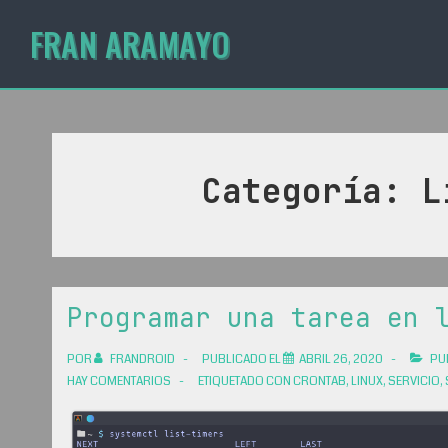
↓
Navegación
FRAN ARAMAYO
Navegación
Saltar
secundaria
principal
al
contenido
principal
Categoría:
L
Programar una tarea en 
POR
FRANDROID
PUBLICADO EL
ABRIL 26, 2020
PU
HAY COMENTARIOS
ETIQUETADO CON
CRONTAB
,
LINUX
,
SERVICIO
,