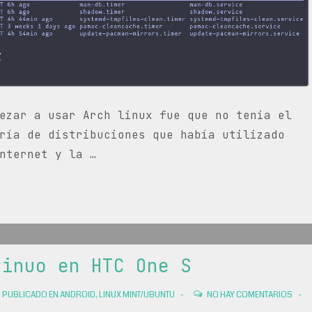
ezar a usar Arch linux fue que no tenia el
ría de distribuciones que había utilizado
nternet y la …
tinuo en HTC One S
PUBLICADO EN
ANDROID
,
LINUX MINT/UBUNTU
NO HAY COMENTARIOS