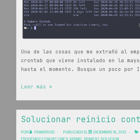
Una de las cosas que me extrañó al emp
crontab que viene instalado en la mayo
hasta el momento. Busque un poco por I
Programar
Leer más »
una
tarea
en
Solucionar reinicio con
linux
con
POR
FRANDROID
PUBLICADO EL
DICIEMBRE 16, 2013
systemd
ETIQUETADO CON
HTC ONE S
,
KERNEL
,
REINICIO
,
SOLUCION