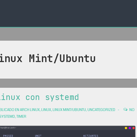
inux Mint/Ubuntu
linux con systemd
BLICADO EN
ARCH LINUX
,
LINUX
,
LINUX MINT/UBUNTU
,
UNCATEGORIZED
NO
SYSTEMD
,
TIMER