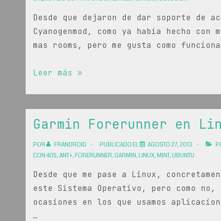
Desde que dejaron de dar soporte de ac
Cyanogenmod, como ya había hecho con m
mas rooms, pero me gusta como funciona
Solucionar
Leer más »
reinicio
continuo
en
Garmin Forerunner en Li
HTC
One
POR
FRANDROID
PUBLICADO EL
AGOSTO 27, 2013
P
S
CON
405
,
ANT+
,
FORERUNNER
,
GARMIN
,
LINUX
,
MINT
,
UBUNTU
Desde que me pase a Linux, concretamen
este Sistema Operativo, pero como no, 
ocasiones en los que usamos aplicacion
…