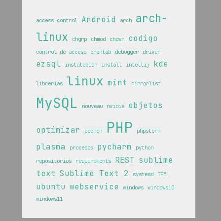
arch-
Android
access control
arch
linux
codigo
chgrp
chmod
chown
control de acceso
crontab
debugger
driver
ezsql
kde
instalacion
install
intellij
linux
mint
librerias
mirrorlist
MySQL
objetos
nouveau
nvidia
PHP
optimizar
pacman
phpstorm
plasma
pycharm
procesos
python
REST
sublime
repositorios
requirements
text
Sublime Text 2
systemd
TPM
ubuntu
webservice
windows
windows10
windows11