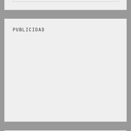
por:
Drupal
PUBLICIDAD