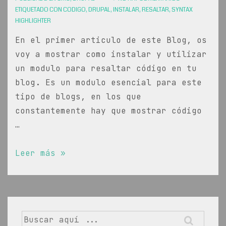
ETIQUETADO CON
CODIGO
,
DRUPAL
,
INSTALAR
,
RESALTAR
,
SYNTAX
HIGHLIGHTER
En el primer articulo de este Blog, os
voy a mostrar como instalar y utilizar
un modulo para resaltar código en tu
blog. Es un modulo esencial para este
tipo de blogs, en los que
constantemente hay que mostrar código
…
Instalar
Leer más »
el
módulo
Syntax
Highlighter
Buscar
en