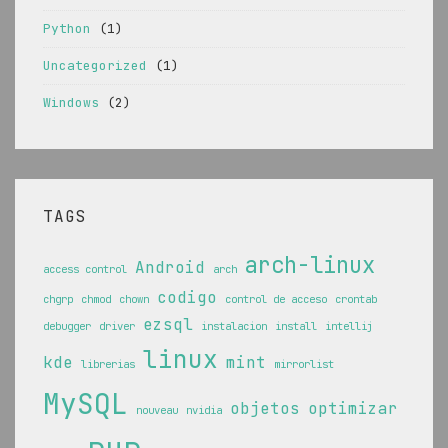
Python
(1)
Uncategorized
(1)
Windows
(2)
TAGS
arch-linux
Android
access control
arch
codigo
chgrp
chmod
chown
control de acceso
crontab
ezsql
debugger
driver
instalacion
install
intellij
linux
kde
mint
librerias
mirrorlist
MySQL
objetos
optimizar
nouveau
nvidia