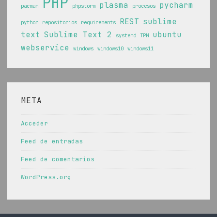
PHP
plasma
pycharm
pacman
phpstorm
procesos
REST
sublime
python
repositorios
requirements
text
Sublime Text 2
ubuntu
systemd
TPM
webservice
windows
windows10
windows11
META
Acceder
Feed de entradas
Feed de comentarios
WordPress.org