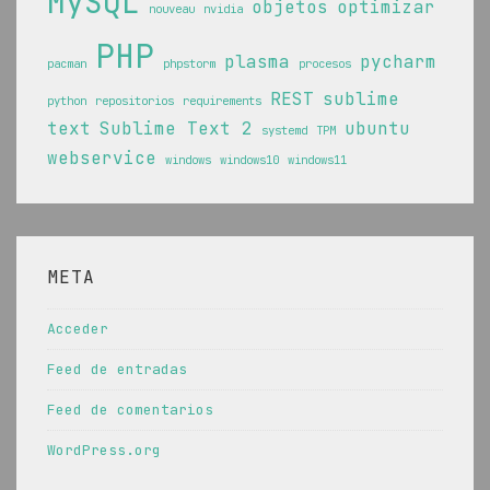
MySQL
objetos
optimizar
nouveau
nvidia
PHP
plasma
pycharm
pacman
phpstorm
procesos
REST
sublime
python
repositorios
requirements
text
Sublime Text 2
ubuntu
systemd
TPM
webservice
windows
windows10
windows11
META
Acceder
Feed de entradas
Feed de comentarios
WordPress.org