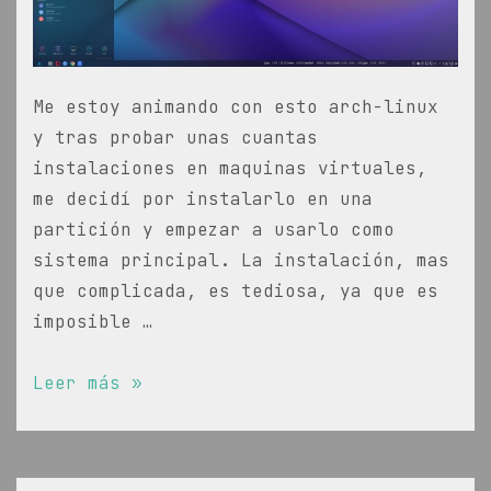
Me estoy animando con esto arch-linux
y tras probar unas cuantas
instalaciones en maquinas virtuales,
me decidí por instalarlo en una
partición y empezar a usarlo como
sistema principal. La instalación, mas
que complicada, es tediosa, ya que es
imposible …
Instalar
Leer más »
Arch
linux
con