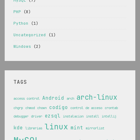
MySQL
(7)
PHP
(8)
Python
(1)
Uncategorized
(1)
Windows
(2)
TAGS
arch-linux
Android
access control
arch
codigo
chgrp
chmod
chown
control de acceso
crontab
ezsql
debugger
driver
instalacion
install
intellij
linux
kde
mint
librerias
mirrorlist