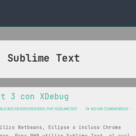
a:
Sublime Text
xt 3 con XDebug
BLICADO EN
EDITORES/IDES
,
PHP
,
SUBLIME TEXT
NO HAY COMENTARIOS
ilizo Netbeans, Eclipse o incluso Chrome
ger. Para PHP utilizo Sublime Text, el cual