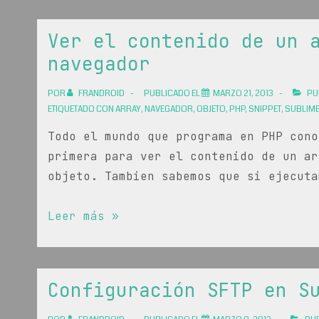
en
Sublime
Ver el contenido de un 
Text
navegador
con
Sublimerge
POR
FRANDROID
PUBLICADO EL
MARZO 21, 2013
PU
ETIQUETADO CON
ARRAY
,
NAVEGADOR
,
OBJETO
,
PHP
,
SNIPPET
,
SUBLIME 
Todo el mundo que programa en PHP cono
primera para ver el contenido de un ar
objeto. Tambien sabemos que si ejecuta
Ver
Leer más »
el
contenido
de
Configuración SFTP en S
un
array