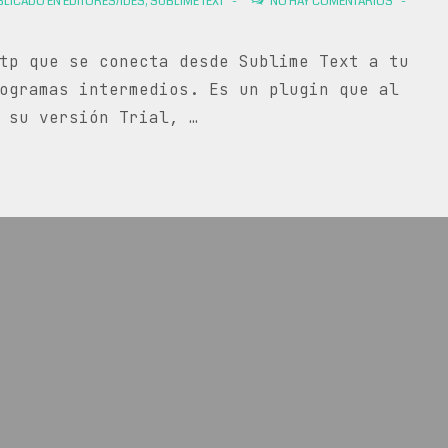
LICADO EN
EDITORES/IDES
,
SUBLIME TEXT
NO HAY COMENTARIOS
tp que se conecta desde Sublime Text a tu
ogramas intermedios. Es un plugin que al
 su versión Trial, …