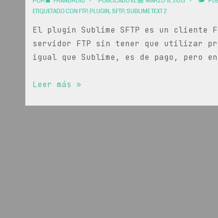
POR
FRANDROID
PUBLICADO EL
MARZO 9, 2013
PUB
u
ETIQUETADO CON
FTP
,
PLUGIN
,
SFTP
,
SUBLIME TEXT 2
objeto
El plugin Sublime SFTP es un cliente F
de
servidor FTP sin tener que utilizar pr
php
igual que Sublime, es de pago, pero en
en
el
Configuración
Leer más »
navegador
SFTP
en
Sublime
Text
2