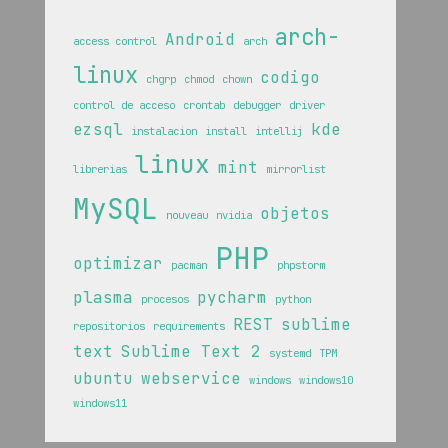
arch-
Android
access control
arch
linux
codigo
chgrp
chmod
chown
control de acceso
crontab
debugger
driver
ezsql
kde
instalacion
install
intellij
linux
mint
librerias
mirrorlist
MySQL
objetos
nouveau
nvidia
PHP
optimizar
pacman
phpstorm
plasma
pycharm
procesos
python
REST
sublime
repositorios
requirements
text
Sublime Text 2
systemd
TPM
ubuntu
webservice
windows
windows10
windows11