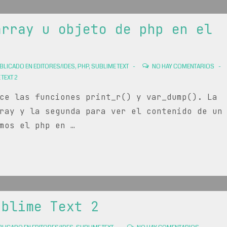
array u objeto de php en el
BLICADO EN
EDITORES/IDES
,
PHP
,
SUBLIME TEXT
NO HAY COMENTARIOS
TEXT 2
ce las funciones print_r() y var_dump(). La
ray y la segunda para ver el contenido de un
mos el php en …
ublime Text 2