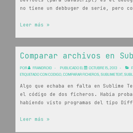
no tiene un debbuger de serie, pero co
PHP
Leer más »
debug
en
Sublime
Comparar archivos en Su
Text
3
POR
FRANDROID
PUBLICADO EL
OCTUBRE 15, 2013
P
con
ETIQUETADO CON
CODIGO
,
COMPARAR FICHEROS
,
SUBLIME TEXT
,
SUBL
XDebug
Algo que echaba en falta en Sublime Te
el código de dos ficheros. Había proba
habiendo visto programas del tipo Diff
Comparar
Leer más »
archivos