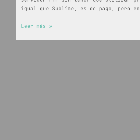
igual que Sublime, es de pago, pero en
Configuración
Leer más »
SFTP
en
Sublime
Text
2