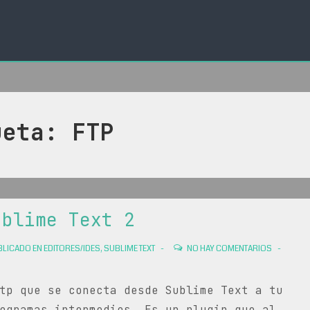
ueta:
FTP
ublime Text 2
LICADO EN
EDITORES/IDES
,
SUBLIME TEXT
NO HAY COMENTARIOS
tp que se conecta desde Sublime Text a tu
ogramas intermedios. Es un plugin que al