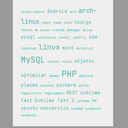
arch-
Android
access control
arch
linux
codigo
chgrp
chmod
chown
control de acceso
crontab
debugger
driver
ezsql
kde
instalacion
install
intellij
linux
mint
librerias
mirrorlist
MySQL
objetos
nouveau
nvidia
PHP
optimizar
pacman
phpstorm
plasma
pycharm
procesos
python
REST
sublime
repositorios
requirements
text
Sublime Text 2
systemd
TPM
ubuntu
webservice
windows
windows10
windows11