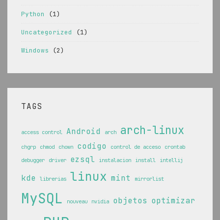
Python
(1)
Uncategorized
(1)
Windows
(2)
TAGS
arch-linux
Android
access control
arch
codigo
chgrp
chmod
chown
control de acceso
crontab
ezsql
debugger
driver
instalacion
install
intellij
linux
kde
mint
librerias
mirrorlist
MySQL
objetos
optimizar
nouveau
nvidia