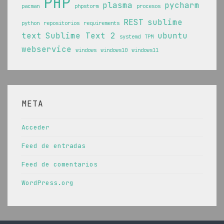
PHP
plasma
pycharm
pacman
phpstorm
procesos
REST
sublime
python
repositorios
requirements
text
Sublime Text 2
ubuntu
systemd
TPM
webservice
windows
windows10
windows11
META
Acceder
Feed de entradas
Feed de comentarios
WordPress.org