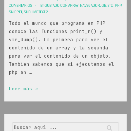
COMENTARIOS
ETIQUETADO CON
ARRAY
,
NAVEGADOR
,
OBJETO
,
PHP
,
SNIPPET
,
SUBLIME TEXT 2
Todo el mundo que programa en PHP
conoce las funciones print_r() y
var_dump(). La primera para ver el
contenido de un array y la segunda
para ver el contenido de un objeto.
Tambien sabemos que si ejecutamos el
php en …
Ver
Leer más »
el
contenido
de
un
Buscar
array