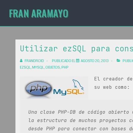
↓
Navegación
FRAN ARAMAYO
Navegación
Saltar
secundaria
principal
al
contenido
principal
Utilizar ezSQL para con
FRANDROID
PUBLICADO EL
AGOSTO 20, 2013
PUBLI
EZSQL
,
MYSQL
,
OBJETOS
,
PHP
El creador d
su web como:
Una clase PHP-DB de código abierto 
la estructura de muchos proyectos c
desde PHP para conectar con bases d