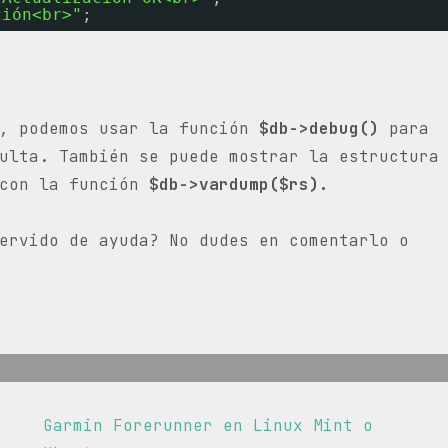
ción<br>"
;
a, podemos usar la función
$db->debug()
para
ulta. También se puede mostrar la estructura
 con la función
$db->vardump($rs).
ervido de ayuda? No dudes en comentarlo o
La
Garmin Forerunner en Linux Mint o