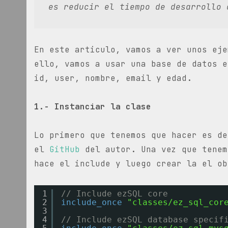
es reducir el tiempo de desarrollo 
En este articulo, vamos a ver unos eje
ello, vamos a usar una base de datos e
id, user, nombre, email y edad.
1.- Instanciar la clase
Lo primero que tenemos que hacer es de
el
GitHub
del autor. Una vez que tenem
hace el include y luego crear la el ob
1
// Include ezSQL core
2
include_once
"classes/ez_sql_cor
3
4
// Include ezSQL database specif