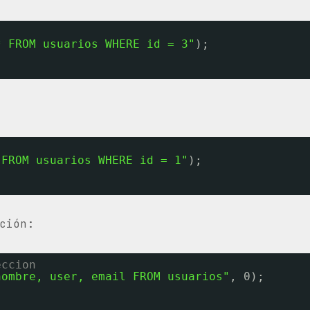
* FROM usuarios WHERE id = 3"
);
 FROM usuarios WHERE id = 1"
);
ción:
eccion
nombre, user, email FROM usuarios"
, 0);