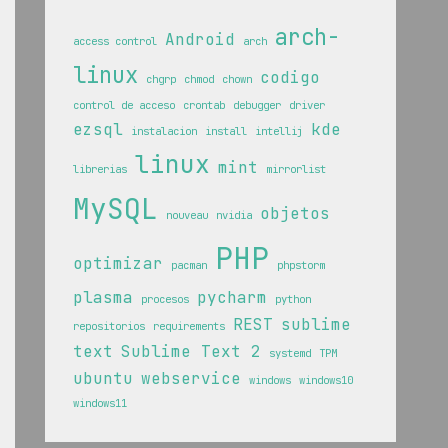
arch-
Android
access control
arch
linux
codigo
chgrp
chmod
chown
control de acceso
crontab
debugger
driver
ezsql
kde
instalacion
install
intellij
linux
mint
librerias
mirrorlist
MySQL
objetos
nouveau
nvidia
PHP
optimizar
pacman
phpstorm
plasma
pycharm
procesos
python
REST
sublime
repositorios
requirements
text
Sublime Text 2
systemd
TPM
ubuntu
webservice
windows
windows10
windows11