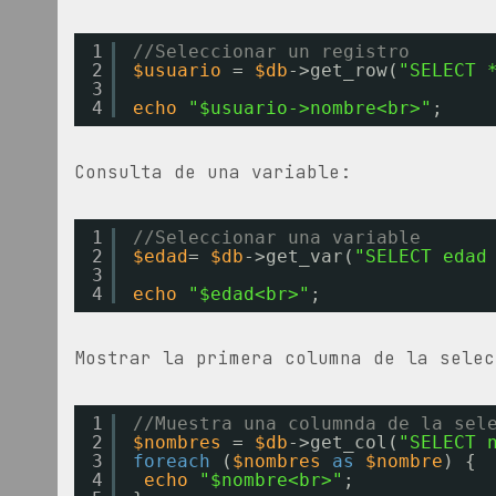
1
//Seleccionar un registro
2
$usuario
= 
$db
->get_row(
"SELECT 
3
4
echo
"$usuario->nombre<br>"
;
Consulta de una variable:
1
//Seleccionar una variable
2
$edad
= 
$db
->get_var(
"SELECT edad
3
4
echo
"$edad<br>"
;
Mostrar la primera columna de la selec
1
//Muestra una columnda de la sel
2
$nombres
= 
$db
->get_col(
"SELECT 
3
foreach
(
$nombres
as
$nombre
) {
4
echo
"$nombre<br>"
;