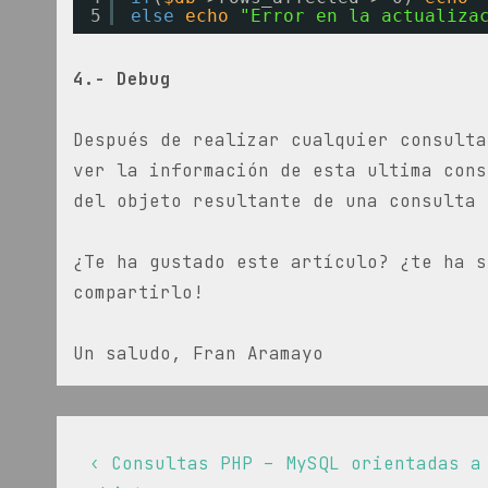
5
else
echo
"Error en la actualiza
4.- Debug
Después de realizar cualquier consult
ver la información de esta ultima cons
del objeto resultante de una consulta
¿Te ha gustado este artículo? ¿te ha s
compartirlo!
Un saludo, Fran Aramayo
Navegación
La
‹ Consultas PHP – MySQL orientadas a