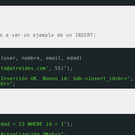
s a ver un ejemplo de un INSERT:
 (user, nombre, email, edad)
eto@atreides.com'
, 55)");
"Inserción OK. Nuevo id: $db->insert_id<br>"
;
<br>"
;
edad = 23 WHERE id = 1"
);
"Actualización OK<br>"
;