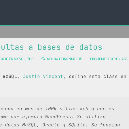
sultas a bases de datos
CADO EN
MYSQL
,
PHP
NO HAY COMENTARIOS
ETIQUETADO CON
CLASE
,
e
ezSQL
,
Justin Vincent
, define esta clase en
usada en mas de 100k sitios web y que es
omo por ejemplo WordPress. Se utiliza
e datos MySQL, Oracle y SQLite. Su función