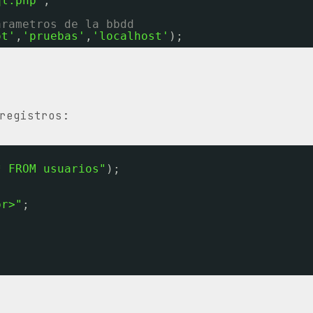
ql.php"
;
arametros de la bbdd
ot'
,
'pruebas'
,
'localhost'
);
registros:
* FROM usuarios"
);
br>"
;