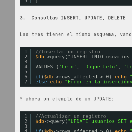
5
}
3.- Consultas INSERT, UPDATE, DELETE
Las tres tienen el mismo esquema, vamo
1
//Insertar un registro
2
$db
->query("INSERT INTO usuarios
3
4
VALUES (
'Leto'
, 
'Duque Leto'
, 
'l
5
6
if
(
$db
->rows_affected > 0) 
echo
7
else
echo
"Error en la inserción
Y ahora un ejemplo de un UPDATE:
1
//Actualizar un registro
2
$db
->query(
"UPDATE usuarios SET 
3
4
if
(
$db
->rows_affected > 0) 
echo