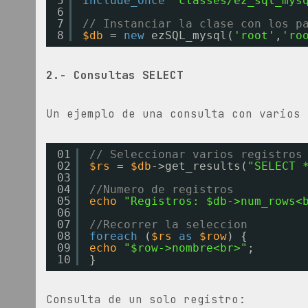
5
include_once
"classes/ez_sql_mys
6
7
// Instanciar la clase con los p
8
$db
= 
new
ezSQL_mysql(
'root'
,
'ro
2.- Consultas SELECT
Un ejemplo de una consulta con varios 
01
// Seleccionar varios registros
02
$rs
= 
$db
->get_results(
"SELECT 
03
04
//Numero de registros
05
echo
"Registros: $db->num_rows<
06
07
//Recorrer la seleccion
08
foreach
(
$rs
as
$row
) {
09
echo
"$row->nombre<br>"
;
10
}
Consulta de un solo registro: