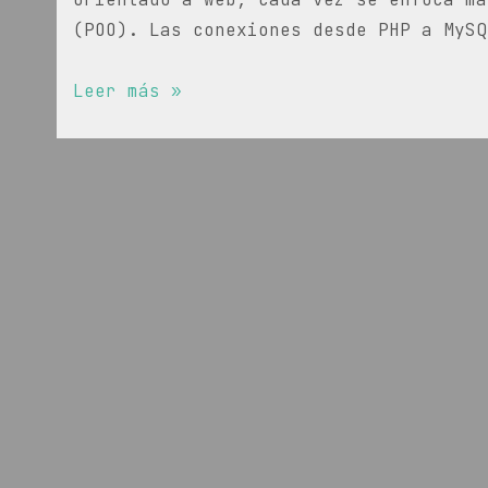
(POO). Las conexiones desde PHP a MySQ
Consultas
Leer más »
PHP
–
MySQL
orientadas
a
objetos