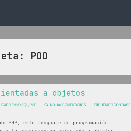
ueta:
POO
rientadas a objetos
ICADO EN
MYSQL
,
PHP
NO HAY COMENTARIOS
ETIQUETADO CON
BASE
de PHP, este lenguaje de programación
s a la programación orientada a objetos