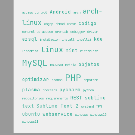
arch-
Android
access control
arch
linux
codigo
chgrp
chmod
chown
control de acceso
crontab
debugger
driver
ezsql
kde
instalacion
install
intellij
linux
mint
librerias
mirrorlist
MySQL
objetos
nouveau
nvidia
PHP
optimizar
pacman
phpstorm
plasma
pycharm
procesos
python
REST
sublime
repositorios
requirements
text
Sublime Text 2
systemd
TPM
ubuntu
webservice
windows
windows10
windows11