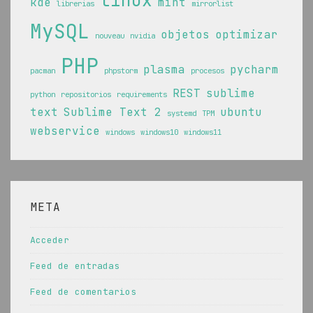
kde
mint
librerias
mirrorlist
MySQL
objetos
optimizar
nouveau
nvidia
PHP
plasma
pycharm
pacman
phpstorm
procesos
REST
sublime
python
repositorios
requirements
text
Sublime Text 2
ubuntu
systemd
TPM
webservice
windows
windows10
windows11
META
Acceder
Feed de entradas
Feed de comentarios