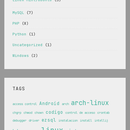
MySQL
(7)
PHP
(8)
Python
(1)
Uncategorized
(1)
Windows
(2)
TAGS
arch-linux
Android
access control
arch
codigo
chgrp
chmod
chown
control de acceso
crontab
ezsql
debugger
driver
instalacion
install
intellij
linux