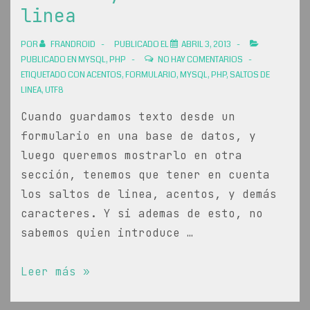
linea
POR
FRANDROID
PUBLICADO EL
ABRIL 3, 2013
PUBLICADO EN
MYSQL
,
PHP
NO HAY COMENTARIOS
ETIQUETADO CON
ACENTOS
,
FORMULARIO
,
MYSQL
,
PHP
,
SALTOS DE
LINEA
,
UTF8
Cuando guardamos texto desde un
formulario en una base de datos, y
luego queremos mostrarlo en otra
sección, tenemos que tener en cuenta
los saltos de linea, acentos, y demás
caracteres. Y si ademas de esto, no
sabemos quien introduce …
Guardar
Leer más »
texto
de